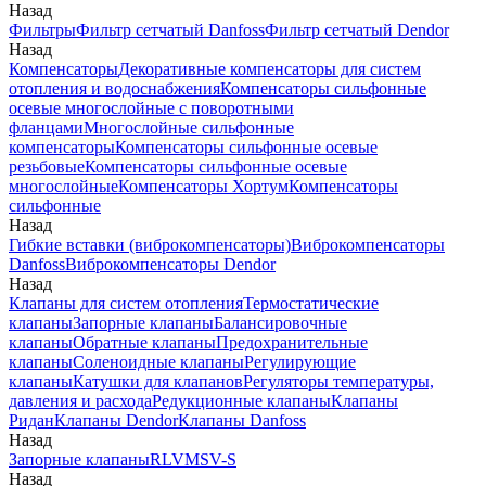
Назад
Фильтры
Фильтр сетчатый Danfoss
Фильтр сетчатый Dendor
Назад
Компенсаторы
Декоративные компенсаторы для систем
отопления и водоснабжения
Компенсаторы сильфонные
осевые многослойные с поворотными
фланцами
Многослойные сильфонные
компенсаторы
Компенсаторы сильфонные осевые
резьбовые
Компенсаторы сильфонные осевые
многослойные
Компенсаторы Хортум
Компенсаторы
сильфонные
Назад
Гибкие вставки (виброкомпенсаторы)
Виброкомпенсаторы
Danfoss
Виброкомпенсаторы Dendor
Назад
Клапаны для систем отопления
Термостатические
клапаны
Запорные клапаны
Балансировочные
клапаны
Обратные клапаны
Предохранительные
клапаны
Соленоидные клапаны
Регулирующие
клапаны
Катушки для клапанов
Регуляторы температуры,
давления и расхода
Редукционные клапаны
Клапаны
Ридан
Клапаны Dendor
Клапаны Danfoss
Назад
Запорные клапаны
RLV
MSV-S
Назад