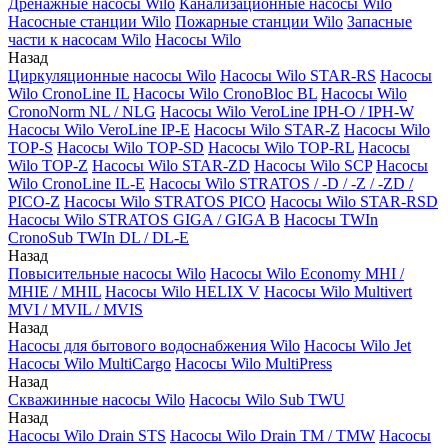
Дренажные насосы Wilo
Канализационные насосы Wilo
Насосные станции Wilo
Пожарные станции Wilo
Запасные
части к насосам Wilo
Насосы Wilo
Назад
Циркуляционные насосы Wilo
Насосы Wilo STAR-RS
Насосы
Wilo CronoLine IL
Насосы Wilo CronoBloc BL
Насосы Wilo
CronoNorm NL / NLG
Насосы Wilo VeroLine IPH-O / IPH-W
Насосы Wilo VeroLine IP-E
Насосы Wilo STAR-Z
Насосы Wilo
TOP-S
Насосы Wilo TOP-SD
Насосы Wilo TOP-RL
Насосы
Wilo TOP-Z
Насосы Wilo STAR-ZD
Насосы Wilo SCP
Насосы
Wilo CronoLine IL-E
Насосы Wilo STRATOS / -D / -Z / -ZD /
PICO-Z
Насосы Wilo STRATOS PICO
Насосы Wilo STAR-RSD
Насосы Wilo STRATOS GIGA / GIGA B
Насосы TWIn
CronoSub TWIn DL / DL-E
Назад
Повысительные насосы Wilo
Насосы Wilo Economy MHI /
MHIE / MHIL
Насосы Wilo HELIX V
Насосы Wilo Multivert
MVI / MVIL / MVIS
Назад
Насосы для бытового водоснабжения Wilo
Насосы Wilo Jet
Насосы Wilo MultiCargo
Насосы Wilo MultiPress
Назад
Скважинные насосы Wilo
Насосы Wilo Sub TWU
Назад
Насосы Wilo Drain STS
Насосы Wilo Drain TM / TMW
Насосы