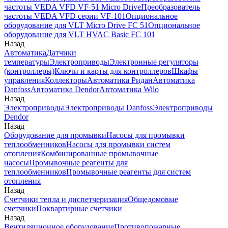
частоты VEDA VFD VF-51 Micro Drive
Преобразователь
частоты VEDA VFD серии VF-101
Опциональное
оборудование для VLT Micro Drive FC 51
Опциональное
оборудование для VLT HVAC Basic FC 101
Назад
Автоматика
Датчики
температуры
Электроприводы
Электронные регуляторы
(контроллеры)
Ключи и карты для контроллеров
Шкафы
управления
Коллекторы
Автоматика Ридан
Автоматика
Danfoss
Автоматика Dendor
Автоматика Wilo
Назад
Электроприводы
Электроприводы Danfoss
Электроприводы
Dendor
Назад
Оборудование для промывки
Насосы для промывки
теплообменников
Насосы для промывки систем
отопления
Комбинированные промывочные
насосы
Промывочные реагенты для
теплообменников
Промывочные реагенты для систем
отопления
Назад
Счетчики тепла и диспетчеризация
Общедомовые
счетчики
Поквартирные счетчики
Назад
Вентиляционное оборудование
Противопожарные