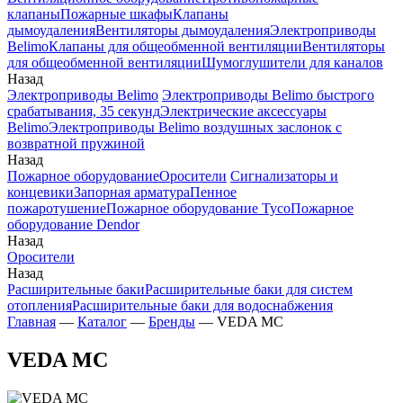
клапаны
Пожарные шкафы
Клапаны
дымоудаления
Вентиляторы дымоудаления
Электроприводы
Belimo
Клапаны для общеобменной вентиляции
Вентиляторы
для общеобменной вентиляции
Шумоглушители для каналов
Назад
Электроприводы Belimo
Электроприводы Belimo быстрого
срабатывания, 35 секунд
Электрические аксессуары
Belimo
Электроприводы Belimo воздушных заслонок c
возвратной пружиной
Назад
Пожарное оборудование
Оросители
Сигнализаторы и
концевики
Запорная арматура
Пенное
пожаротушение
Пожарное оборудование Tyco
Пожарное
оборудование Dendor
Назад
Оросители
Назад
Расширительные баки
Расширительные баки для систем
отопления
Расширительные баки для водоснабжения
Главная
—
Каталог
—
Бренды
—
VEDA MC
VEDA MC