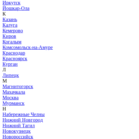
Иркутск
Йошкар-Ола
К
Казань
Калуга
Кемерово
Киров
Когалым
Комсомольск-на-Амуре
Краснодар
Красноярск
Курган
Л
Липецк
М
Магнитогорск
Махачкала
Москва
Мурманск
Н
Набережные Челны
Нижний Новгород
Нижний Тагил
Новокузнецк
Новороссийск