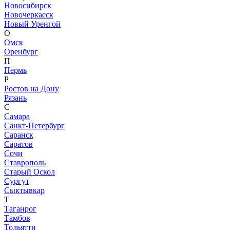
Новосибирск
Новочеркасск
Новый Уренгой
О
Омск
Оренбург
П
Пермь
Р
Ростов на Дону
Рязань
С
Самара
Санкт-Петербург
Саранск
Саратов
Сочи
Ставрополь
Старый Оскол
Сургут
Сыктывкар
Т
Таганрог
Тамбов
Тольятти