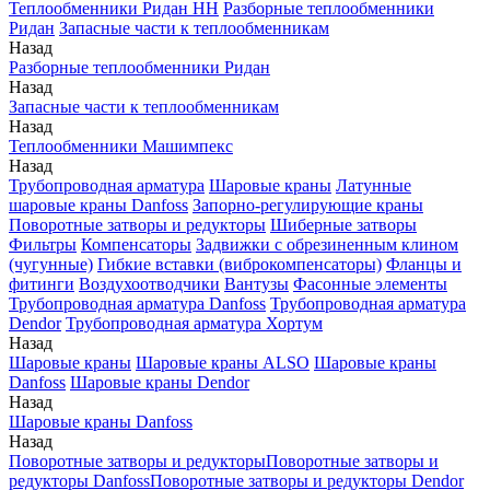
Теплообменники Ридан НН
Разборные теплообменники
Ридан
Запасные части к теплообменникам
Назад
Разборные теплообменники Ридан
Назад
Запасные части к теплообменникам
Назад
Теплообменники Машимпекс
Назад
Трубопроводная арматура
Шаровые краны
Латунные
шаровые краны Danfoss
Запорно-регулирующие краны
Поворотные затворы и редукторы
Шиберные затворы
Фильтры
Компенсаторы
Задвижки с обрезиненным клином
(чугунные)
Гибкие вставки (виброкомпенсаторы)
Фланцы и
фитинги
Воздухоотводчики
Вантузы
Фасонные элементы
Трубопроводная арматура Danfoss
Трубопроводная арматура
Dendor
Трубопроводная арматура Хортум
Назад
Шаровые краны
Шаровые краны ALSO
Шаровые краны
Danfoss
Шаровые краны Dendor
Назад
Шаровые краны Danfoss
Назад
Поворотные затворы и редукторы
Поворотные затворы и
редукторы Danfoss
Поворотные затворы и редукторы Dendor