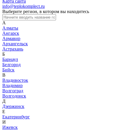
Карта сайта
info@teplokomplect.ru
Выберите регион, в котором вы находитесь
А
Алматы
Ангарск
Армавир
Архангельск
Астрахань
Б
Барнаул
Белгород
Бийск
В
Владивосток
Владимир
Волгоград
Волгодонск
Д
Дзержинск
Е
Екатеринбург
И
Ижевск