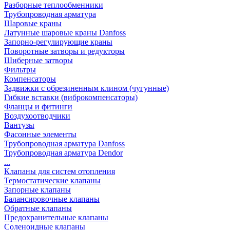
Разборные теплообменники
Трубопроводная арматура
Шаровые краны
Латунные шаровые краны Danfoss
Запорно-регулирующие краны
Поворотные затворы и редукторы
Шиберные затворы
Фильтры
Компенсаторы
Задвижки с обрезиненным клином (чугунные)
Гибкие вставки (виброкомпенсаторы)
Фланцы и фитинги
Воздухоотводчики
Вантузы
Фасонные элементы
Трубопроводная арматура Danfoss
Трубопроводная арматура Dendor
...
Клапаны для систем отопления
Термостатические клапаны
Запорные клапаны
Балансировочные клапаны
Обратные клапаны
Предохранительные клапаны
Соленоидные клапаны