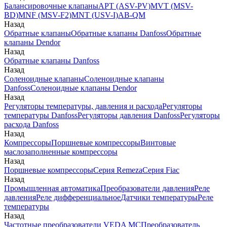
Балансировочные клапаны
APT (ASV-PV)
MVT (MSV-
BD)
MNF (MSV-F2)
MNT (USV-I)
AB-QM
Назад
Обратные клапаны
Обратные клапаны Danfoss
Обратные
клапаны Dendor
Назад
Обратные клапаны Danfoss
Назад
Соленоидные клапаны
Соленоидные клапаны
Danfoss
Соленоидные клапаны Dendor
Назад
Регуляторы температуры, давления и расхода
Регуляторы
температуры Danfoss
Регуляторы давления Danfoss
Регуляторы
расхода Danfoss
Назад
Компрессоры
Поршневые компрессоры
Винтовые
маслозаполненные компрессоры
Назад
Поршневые компрессоры
Серия Remeza
Серия Fiac
Назад
Промышленная автоматика
Преобразователи давления
Реле
давления
Реле дифференциальное
Датчики температуры
Реле
температуры
Назад
Частотные преобразователи VEDA MC
Преобразователь