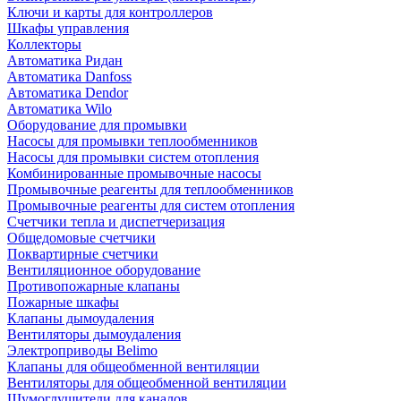
Ключи и карты для контроллеров
Шкафы управления
Коллекторы
Автоматика Ридан
Автоматика Danfoss
Автоматика Dendor
Автоматика Wilo
Оборудование для промывки
Насосы для промывки теплообменников
Насосы для промывки систем отопления
Комбинированные промывочные насосы
Промывочные реагенты для теплообменников
Промывочные реагенты для систем отопления
Счетчики тепла и диспетчеризация
Общедомовые счетчики
Поквартирные счетчики
Вентиляционное оборудование
Противопожарные клапаны
Пожарные шкафы
Клапаны дымоудаления
Вентиляторы дымоудаления
Электроприводы Belimo
Клапаны для общеобменной вентиляции
Вентиляторы для общеобменной вентиляции
Шумоглушители для каналов