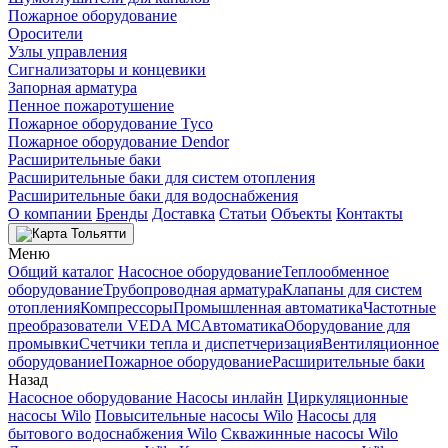
Пожарное оборудование
Оросители
Узлы управления
Сигнализаторы и концевики
Запорная арматура
Пенное пожаротушение
Пожарное оборудование Tyco
Пожарное оборудование Dendor
Расширительные баки
Расширительные баки для систем отопления
Расширительные баки для водоснабжения
О компании
Бренды
Доставка
Статьи
Объекты
Контакты
Тольятти
Меню
Общий каталог
Насосное оборудование
Теплообменное
оборудование
Трубопроводная арматура
Клапаны для систем
отопления
Компрессоры
Промышленная автоматика
Частотные
преобразователи VEDA MC
Автоматика
Оборудование для
промывки
Счетчики тепла и диспетчеризация
Вентиляционное
оборудование
Пожарное оборудование
Расширительные баки
Назад
Насосное оборудование
Насосы инлайн
Циркуляционные
насосы Wilo
Повысительные насосы Wilo
Насосы для
бытового водоснабжения Wilo
Скважинные насосы Wilo