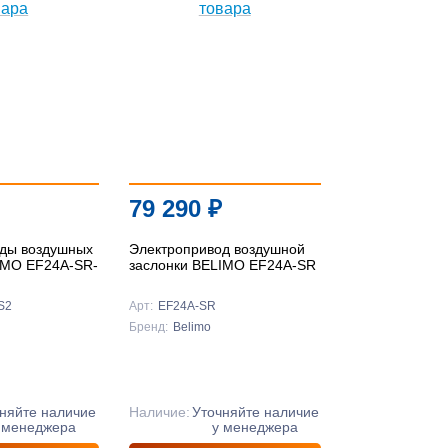
По
популярности
По цене ↑
По цене ↓
По названию ↑
79 290
₽
По названию ↓
ды воздушных
Электропривод воздушной
IMO EF24A-SR-
заслонки BELIMO EF24A-SR
S2
Арт:
EF24A-SR
Бренд:
Belimo
няйте наличие
Наличие:
Уточняйте наличие
 менеджера
у менеджера