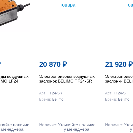
Подробнее
Подробнее
Подробнее
₽
20 870
₽
21 920
₽
оды воздушных
Электроприводы воздушных
Электроприво
LIMO LF24
заслонок BELIMO TF24-SR
заслонки BEL
Арт:
TF24-SR
Арт:
TF24-S
Бренд:
Belimo
Бренд:
Belimo
чняйте наличие
Наличие:
Уточняйте наличие
Наличие:
Уточ
у менеджера
у менеджера
у