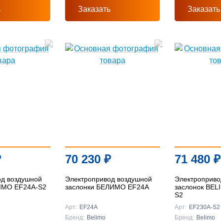
ь
Заказать
Заказать
₽
70 230
₽
71 480
₽
од воздушной
Электропривод воздушной
Электроприво
LIMO EF24A-S2
заслонки БЕЛИМО EF24A
заслонок BEL
S2
Арт:
EF24A
Арт:
EF230A-S2
Бренд:
Belimo
Бренд:
Belimo