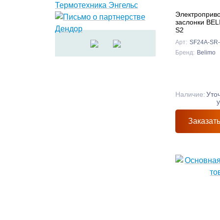
Электроприв
заслонки BE
S2
Арт:
SF24A-SR
Бренд:
Belimo
Наличие:
Уто
Заказат