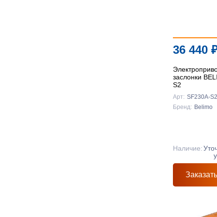
36 440
Электроприв
заслонки BE
S2
Арт:
SF230A-S
Бренд:
Belimo
Наличие:
Уто
Заказат