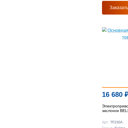
Заказат
16 680
Электроприв
заслонок BE
Арт:
TF230A