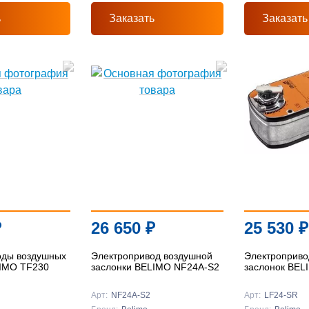
ь
Заказать
Заказать
₽
26 650
₽
25 530
₽
оды воздушных
Электропривод воздушной
Электроприво
LIMO TF230
заслонки BELIMO NF24A-S2
заслонок BEL
Арт:
NF24A-S2
Арт:
LF24-SR