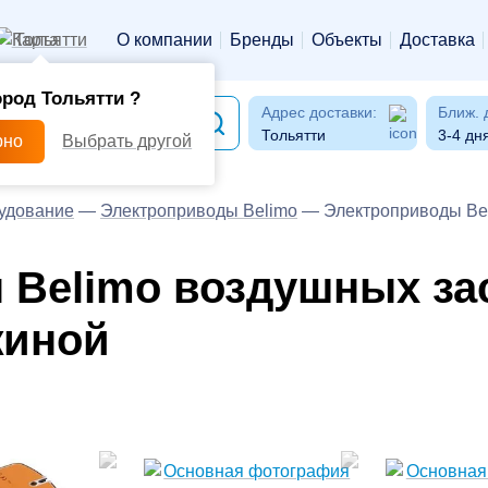
Тольятти
О компании
Бренды
Объекты
Доставка
ород Тольятти ?
Адрес доставки:
Ближ. 
Тольятти
3-4 дн
рно
Выбрать другой
удование
—
Электроприводы Belimo
—
Электроприводы Bel
 Belimo воздушных за
жиной