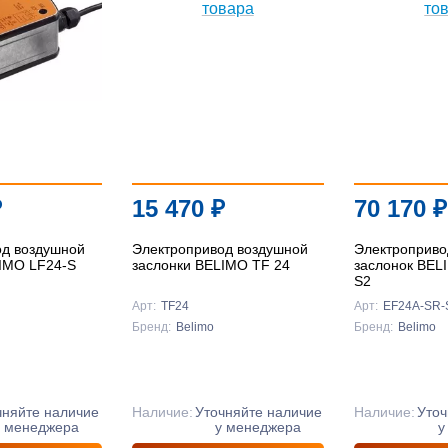
₽
15 470
₽
70 170
₽
од воздушной
Электропривод воздушной
Электроприво
LIMO LF24-S
заслонки BELIMO TF 24
заслонок BEL
S2
Арт:
TF24
Арт:
EF24A-SR-
Бренд:
Belimo
Бренд:
Belimo
чняйте наличие
Наличие:
Уточняйте наличие
Наличие:
Уточ
у менеджера
у менеджера
у