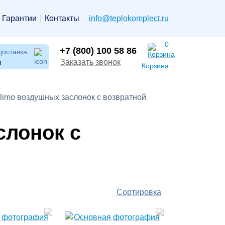
Гарантии
Контакты
info@teplokomplect.ru
0
+7 (800) 100 58 86
доставка:
Заказать звонок
я
Корзина
imo воздушных заслонок c возвратной
слонок c
Сортировка