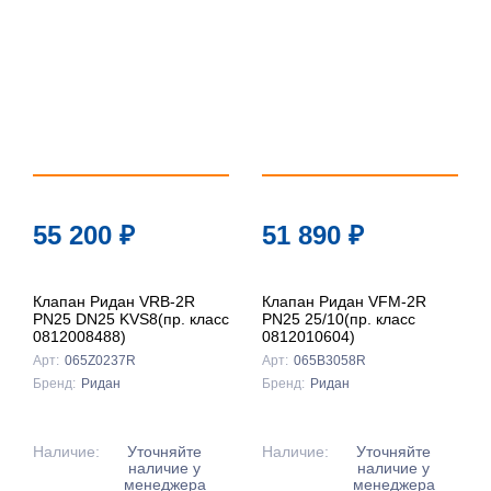
55 200
₽
51 890
₽
Клапан Ридан VRB-2R
Клапан Ридан VFM-2R
PN25 DN25 KVS8(пр. класс
PN25 25/10(пр. класс
0812008488)
0812010604)
Арт:
065Z0237R
Арт:
065B3058R
Бренд:
Ридан
Бренд:
Ридан
Наличие:
Уточняйте
Наличие:
Уточняйте
наличие у
наличие у
менеджера
менеджера