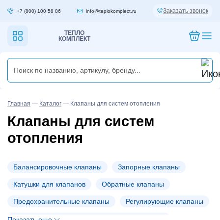
Заказать звонок
+7 (800) 100 58 86
info@teplokomplect.ru
ТЕПЛО
КОМПЛЕКТ
Главная
—
Каталог
—
Клапаны для систем отопления
Клапаны для систем
отопления
Балансировочные клапаны
Запорные клапаны
Катушки для клапанов
Обратные клапаны
Предохранительные клапаны
Регулирующие клапаны
Регуляторы температуры, давления и расхода
Показать еще