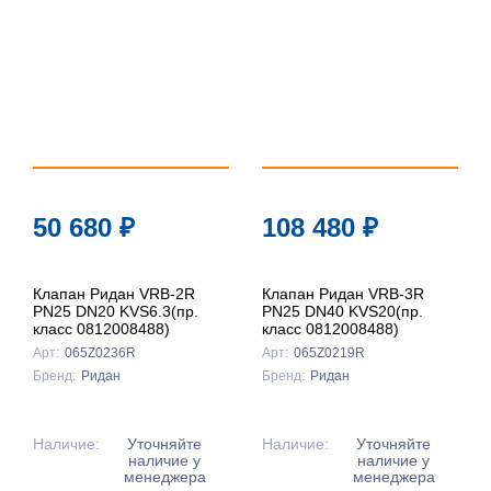
50 680
₽
108 480
₽
Клапан Ридан VRB-2R
Клапан Ридан VRB-3R
PN25 DN20 KVS6.3(пр.
PN25 DN40 KVS20(пр.
класс 0812008488)
класс 0812008488)
Арт:
065Z0236R
Арт:
065Z0219R
Бренд:
Ридан
Бренд:
Ридан
Наличие:
Уточняйте
Наличие:
Уточняйте
наличие у
наличие у
менеджера
менеджера