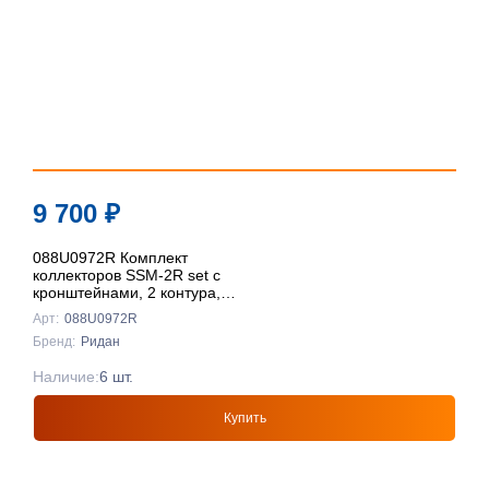
9 700
₽
088U0972R Комплект
коллекторов SSM-2R set с
кронштейнами, 2 контура,
Ридан
Арт:
088U0972R
Бренд:
Ридан
Наличие:
6 шт.
Купить