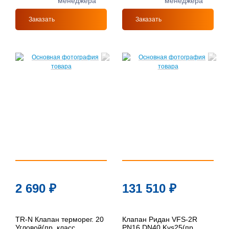
менеджера
менеджера
Заказать
Заказать
2 690
₽
131 510
₽
TR-N Клапан терморег. 20
Клапан Ридан VFS-2R
Угловой(пр. класс
PN16 DN40 Kvs25(пр.