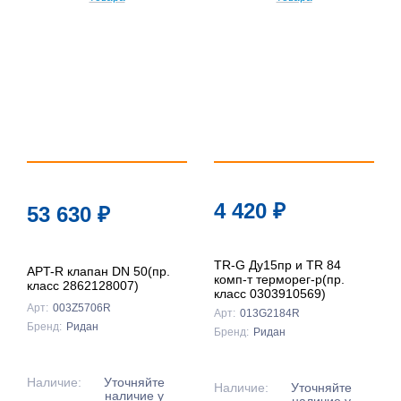
4 420
₽
53 630
₽
TR-G Ду15пр и TR 84
APT-R клапан DN 50(пр.
комп-т терморег-р(пр.
класс 2862128007)
класс 0303910569)
Арт:
003Z5706R
Арт:
013G2184R
Бренд:
Ридан
Бренд:
Ридан
Наличие:
Уточняйте
Наличие:
Уточняйте
наличие у