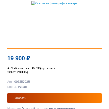
19 900
₽
APT-R клапан DN 20(пр. класс
2862128006)
Арт:
003Z5702R
Бренд:
Ридан
Заказать
Наличие:
Уточняйте наличие у менеджера