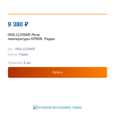
9 380
₽
060L112066R Реле
температуры KP80R, Ридан
Арт:
060L112066R
Бренд:
Ридан
Наличие:
3 шт.
Купить