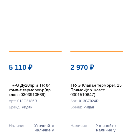
5 110
₽
2 970
₽
TR-G Ду20пр и TR 84
TR-G Клапан терморег. 15
комп-т терморег-р(пр.
Прямой(пр. класс
класс 0303910569)
0301510647)
Арт:
013G2186R
Арт:
013G7024R
Бренд:
Ридан
Бренд:
Ридан
Наличие:
Уточняйте
Наличие:
Уточняйте
наличие у
наличие у