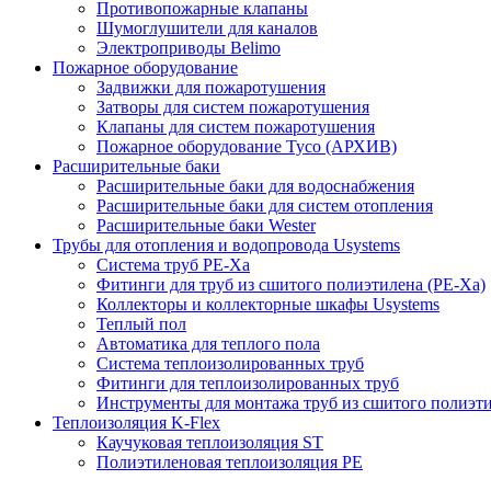
Противопожарные клапаны
Шумоглушители для каналов
Электроприводы Belimo
Пожарное оборудование
Задвижки для пожаротушения
Затворы для систем пожаротушения
Клапаны для систем пожаротушения
Пожарное оборудование Tyco (АРХИВ)
Расширительные баки
Расширительные баки для водоснабжения
Расширительные баки для систем отопления
Расширительные баки Wester
Трубы для отопления и водопровода Usystems
Система труб PE-Xa
Фитинги для труб из сшитого полиэтилена (PE-Xa)
Коллекторы и коллекторные шкафы Usystems
Теплый пол
Автоматика для теплого пола
Система теплоизолированных труб
Фитинги для теплоизолированных труб
Инструменты для монтажа труб из сшитого полиэт
Теплоизоляция K-Flex
Каучуковая теплоизоляция ST
Полиэтиленовая теплоизоляция PE