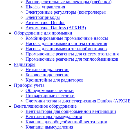
Распределительные коллекторы (гребенки)
Шкафы управления
Электронные регуляторы (контроллеры)
Электроприводы
Автоматика Dendor
Автоматика Danfoss (АРХИВ)
Оборудование для промывки
Комбинированные промывочные насосы
Насосы для промывки систем отопления
Насосы для промывки теплообменников
Промывочные реагенты для систем отопления
Промывочные реагенты для теплообменников
Радиаторы
Нижнее подключение
Боковое подключение
Кронштейны для радиаторов
Приборы учета
Общедомовые счетчики
Поквартирные счетчики
Счетчики тепла и диспетчеризация Danfoss (АРХИ
Вентиляционное оборудование
Вентиляторы для общеобменной вентиляции
Вентиляторы дымоудаления
Клапаны для общеобменной вентиляции
Клапаны дымоудаления