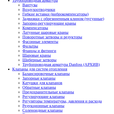
Трубопроводная арматура
Вантузы
Воздухоотводчики
Гибкие вставки (виброкомпенсаторы)
Задвижки с обрезиненным клином (чугунные)
Запорно-регулирующие краны
Компенсаторы
Латунные шаровые краны
Поворотные затворы и редукторы
Фасонные элементы
Фильтры
Фланцы и фитинги
Шаровые краны
Шиберные затворы
Трубопроводная арматура Danfoss (АРХИВ)
Клапаны для систем отопления
Балансировочные клапаны
Запорные клапаны
Катушки для клапанов
Обратные клапаны
Предохранительные клапаны
Регулирующие клапаны
Регуляторы температуры, давления и расхода
Редукционные клапаны
Соленоидные клапаны