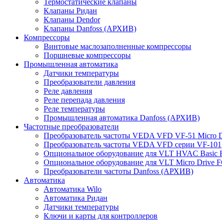
Термостатические клапаны
Клапаны Ридан
Клапаны Dendor
Клапаны Danfoss (АРХИВ)
Компрессоры
Винтовые маслозаполненные компрессоры
Поршневые компрессоры
Промышленная автоматика
Датчики температуры
Преобразователи давления
Реле давления
Реле перепада давления
Реле температуры
Промышленная автоматика Danfoss (АРХИВ)
Частотные преобразователи
Преобразователь частоты VEDA VFD VF-51 Micro D
Преобразователь частоты VEDA VFD серии VF-101
Опциональное оборудование для VLT HVAC Basic 
Опциональное оборудование для VLT Micro Drive F
Преобразователи частоты Danfoss (АРХИВ)
Автоматика
Автоматика Wilo
Автоматика Ридан
Датчики температуры
Ключи и карты для контроллеров