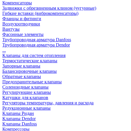
Компенсаторы
Задвижки с обрезиненным клином (чугунные)
Гибкие вставки (виброкомпенсаторы)
Фланцы и фитинги
Воздухоотводчики
Вантузы
Фасонные элементы
Трубопроводная арматура Danfoss
Трубопроводная арматура Dendor
...
Клапаны для систем отопления
Термостатические клапаны
Запорные клапаны
Балансировочные клапаны
Обратные клапаны
Предохранительные клапаны
Соленоидные клапаны
Регулирующие клапаны
Катушки для клапанов
Регуляторы температуры, давления и расхода
Редукционные клапаны
Клапаны Ридан
Клапаны Dendor
Клапаны Danfoss
Компрессоры