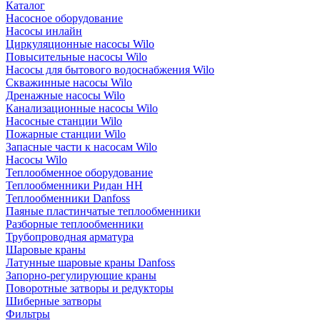
Каталог
Насосное оборудование
Насосы инлайн
Циркуляционные насосы Wilo
Повысительные насосы Wilo
Насосы для бытового водоснабжения Wilo
Скважинные насосы Wilo
Дренажные насосы Wilo
Канализационные насосы Wilo
Насосные станции Wilo
Пожарные станции Wilo
Запасные части к насосам Wilo
Насосы Wilo
Теплообменное оборудование
Теплообменники Ридан НН
Теплообменники Danfoss
Паяные пластинчатые теплообменники
Разборные теплообменники
Трубопроводная арматура
Шаровые краны
Латунные шаровые краны Danfoss
Запорно-регулирующие краны
Поворотные затворы и редукторы
Шиберные затворы
Фильтры