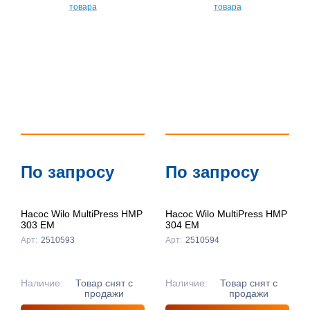
По
популярности
По цене ↑
По цене ↓
По названию
↑
По названию
По запросу
По запросу
↓
Насос Wilo MultiPress HMP
Насос Wilo MultiPress HMP
303 EM
304 EM
Арт:
2510593
Арт:
2510594
Наличие:
Товар снят с
Наличие:
Товар снят с
продажи
продажи