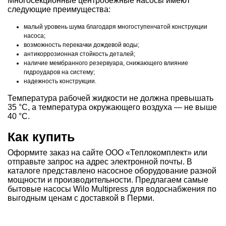
Многосекционные центробежные насосы имеют
следующие преимущества:
малый уровень шума благодаря многоступенчатой конструкции
насоса;
возможность перекачки дождевой воды;
антикоррозионная стойкость деталей;
наличие мембранного резервуара, снижающего влияние
гидроударов на систему;
надежность конструкции.
Температура рабочей жидкости не должна превышать
35 °C, а температура окружающего воздуха — не выше
40 °C.
Как купить
НС670
154Н6100
9.2L
B2021060010
B2022020020
ETEOR
ETEOR
ETEOR
r.Bond®
r.Bond®
60L112066R
B3031800001
Оформите заказ на сайте ООО «Теплокомплект» или
отправьте запрос на адрес электронной почты. В
идан
r.Bond®
510593
510594
510595
510596
510597
510598
511913
511914
511915
511916
511917
032125
032126
032127
032129
032131
032133
033355
149141
032130
149168
149188
-14-0190
043943
010015-050
-14-0302
60G6104R
B2022050005
32140215508
0133005508
VP12-303
VRDU
каталоге представлено насосное оборудование разной
мощности и производительности. Предлагаем самые
ester
ilo
ортум
ester
идан
r.Bond®
-Flex
-Flex
юфткон
юфткон
03Z5702R
03Z5706R
045166
-14-1120
бытовые насосы Wilo Multipress для водоснабжения по
выгодным ценам с доставкой в Перми.
идан
идан
ilo
ester
87H3804R
87H3803R
04H7303R
13G7016R
идан
идан
идан
идан
ортум
ортум
01160573822
87F2047R
785152
.7976931348623157e+308
.7976931348623157e+308
Подробнее
Подробнее
Подробнее
Подробнее
Подробнее
87H358000R