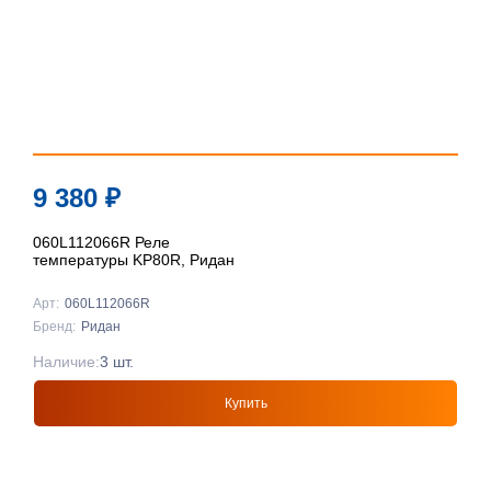
9 380
₽
060L112066R Реле
температуры KP80R, Ридан
Арт:
060L112066R
Бренд:
Ридан
Наличие:
3 шт.
Купить