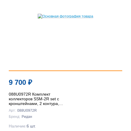
9 700
₽
088U0972R Комплект
коллекторов SSM-2R set с
кронштейнами, 2 контура,
Ридан
Арт:
088U0972R
Бренд:
Ридан
Наличие:
6 шт.