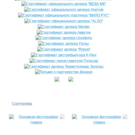
Сортировка
По
популярности