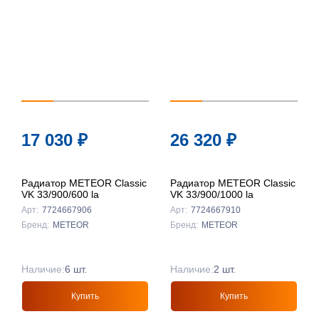
По цене ↑
По цене ↓
По названию
↑
По названию
17 030
₽
26 320
₽
↓
Радиатор METEOR Classic
Радиатор METEOR Classic
VK 33/900/600 la
VK 33/900/1000 la
Арт:
7724667906
Арт:
7724667910
Бренд:
METEOR
Бренд:
METEOR
Наличие:
6 шт.
Наличие:
2 шт.
Купить
Купить