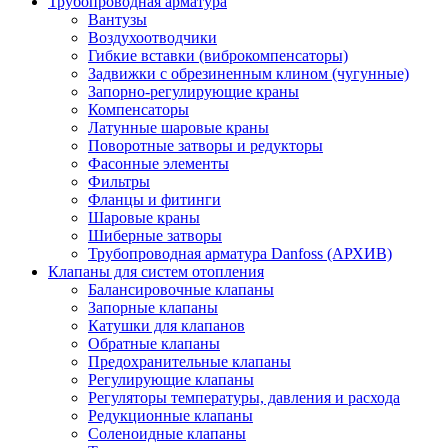
Трубопроводная арматура
Вантузы
Воздухоотводчики
Гибкие вставки (виброкомпенсаторы)
Задвижки с обрезиненным клином (чугунные)
Запорно-регулирующие краны
Компенсаторы
Латунные шаровые краны
Поворотные затворы и редукторы
Фасонные элементы
Фильтры
Фланцы и фитинги
Шаровые краны
Шиберные затворы
Трубопроводная арматура Danfoss (АРХИВ)
Клапаны для систем отопления
Балансировочные клапаны
Запорные клапаны
Катушки для клапанов
Обратные клапаны
Предохранительные клапаны
Регулирующие клапаны
Регуляторы температуры, давления и расхода
Редукционные клапаны
Соленоидные клапаны