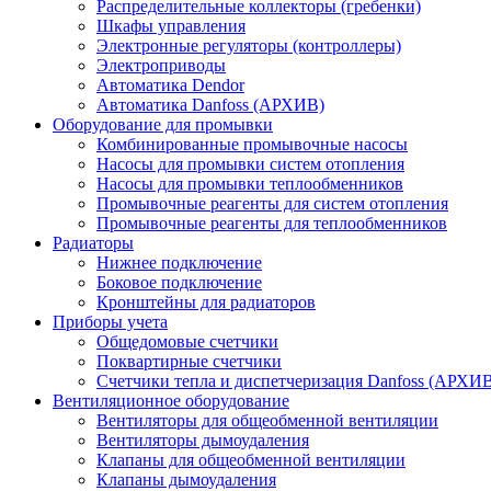
Распределительные коллекторы (гребенки)
Шкафы управления
Электронные регуляторы (контроллеры)
Электроприводы
Автоматика Dendor
Автоматика Danfoss (АРХИВ)
Оборудование для промывки
Комбинированные промывочные насосы
Насосы для промывки систем отопления
Насосы для промывки теплообменников
Промывочные реагенты для систем отопления
Промывочные реагенты для теплообменников
Радиаторы
Нижнее подключение
Боковое подключение
Кронштейны для радиаторов
Приборы учета
Общедомовые счетчики
Поквартирные счетчики
Счетчики тепла и диспетчеризация Danfoss (АРХИ
Вентиляционное оборудование
Вентиляторы для общеобменной вентиляции
Вентиляторы дымоудаления
Клапаны для общеобменной вентиляции
Клапаны дымоудаления