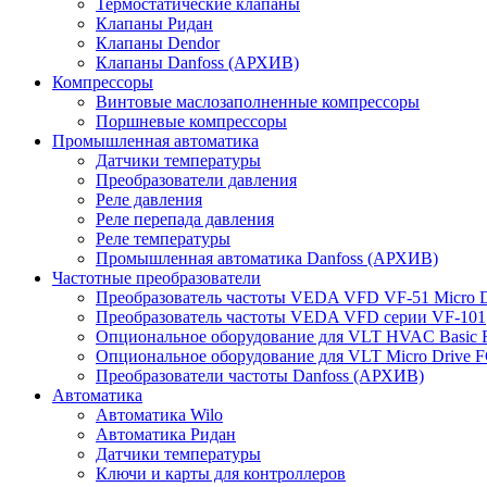
Термостатические клапаны
Клапаны Ридан
Клапаны Dendor
Клапаны Danfoss (АРХИВ)
Компрессоры
Винтовые маслозаполненные компрессоры
Поршневые компрессоры
Промышленная автоматика
Датчики температуры
Преобразователи давления
Реле давления
Реле перепада давления
Реле температуры
Промышленная автоматика Danfoss (АРХИВ)
Частотные преобразователи
Преобразователь частоты VEDA VFD VF-51 Micro D
Преобразователь частоты VEDA VFD серии VF-101
Опциональное оборудование для VLT HVAC Basic 
Опциональное оборудование для VLT Micro Drive F
Преобразователи частоты Danfoss (АРХИВ)
Автоматика
Автоматика Wilo
Автоматика Ридан
Датчики температуры
Ключи и карты для контроллеров