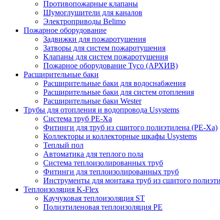
Противопожарные клапаны
Шумоглушители для каналов
Электроприводы Belimo
Пожарное оборудование
Задвижки для пожаротушения
Затворы для систем пожаротушения
Клапаны для систем пожаротушения
Пожарное оборудование Tyco (АРХИВ)
Расширительные баки
Расширительные баки для водоснабжения
Расширительные баки для систем отопления
Расширительные баки Wester
Трубы для отопления и водопровода Usystems
Система труб PE-Xa
Фитинги для труб из сшитого полиэтилена (PE-Xa)
Коллекторы и коллекторные шкафы Usystems
Теплый пол
Автоматика для теплого пола
Система теплоизолированных труб
Фитинги для теплоизолированных труб
Инструменты для монтажа труб из сшитого полиэт
Теплоизоляция K-Flex
Каучуковая теплоизоляция ST
Полиэтиленовая теплоизоляция PE