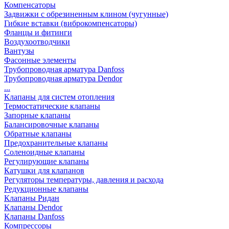
Компенсаторы
Задвижки с обрезиненным клином (чугунные)
Гибкие вставки (виброкомпенсаторы)
Фланцы и фитинги
Воздухоотводчики
Вантузы
Фасонные элементы
Трубопроводная арматура Danfoss
Трубопроводная арматура Dendor
...
Клапаны для систем отопления
Термостатические клапаны
Запорные клапаны
Балансировочные клапаны
Обратные клапаны
Предохранительные клапаны
Соленоидные клапаны
Регулирующие клапаны
Катушки для клапанов
Регуляторы температуры, давления и расхода
Редукционные клапаны
Клапаны Ридан
Клапаны Dendor
Клапаны Danfoss
Компрессоры