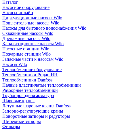
Каталог
Насосное оборудование
Насосы инлайн
Циркуляционные насосы Wilo
Повысительные насосы Wilo
Насосы для бытового водоснабжения Wilo
Скважинные насосы Wilo
Дренажные насосы Wilo
Канализационные насосы Wilo
Насосные станции Wilo
Пожарные станции Wilo
Запасные части к насосам Wilo
Насосы Wilo
Теплообменное оборудование
Теплообменники Ридан НН
Теплообменники Danfoss
Паяные пластинчатые теплообменники
Разборные теплообменники
Трубопроводная арматура
Шаровые краны
Латунные шаровые краны Danfoss
Запорно-регулирующие краны
Поворотные затворы и редукторы
Шиберные затворы
Фильтры