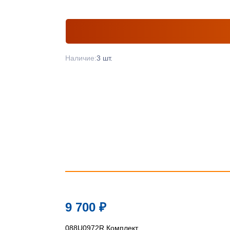
Наличие:
3 шт.
9 700
₽
088U0972R Комплект