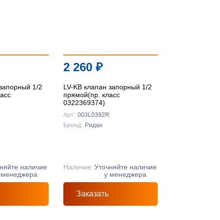
По цене ↑
По цене ↓
По названию ↑
2 260
₽
По названию ↓
запорный 1/2
LV-KB клапан запорный 1/2
ласс
прямой(пр. класс
0322369374)
Арт:
003L0392R
Бренд:
Ридан
няйте наличие
Наличие:
Уточняйте наличие
 менеджера
у менеджера
Заказать