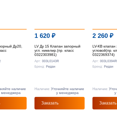
1 620
₽
2 260
₽
порный Ду20,
LV Ду 15 Клапан запорный
LV-KB клапан 
ласс
угл. никелир.(пр. класс
угловой(пр. к
0322303981)
0322369374)
R
Арт:
003L0143R
Арт:
003L0394R
Бренд:
Ридан
Бренд:
Ридан
чняйте наличие
Наличие:
Уточняйте наличие
Наличие:
Уточ
у менеджера
у менеджера
у
ь
Заказать
Заказать