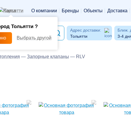
Тольятти
О компании
Бренды
Объекты
Доставка
ород Тольятти ?
Адрес доставки:
Ближ. 
Тольятти
3-4 дн
рно
Выбрать другой
отопления
—
Запорные клапаны
—
RLV