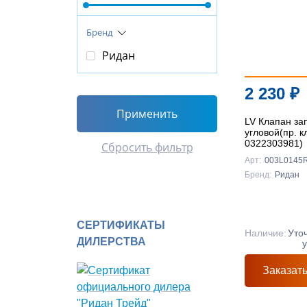
Бренд
Ридан
2 230
₽
Применить
LV Клапан за
угловой(пр. к
0322303981)
Сбросить фильтр
Арт:
003L0145
Бренд:
Ридан
СЕРТИФИКАТЫ
Наличие:
Уто
ДИЛЕРСТВА
Заказат