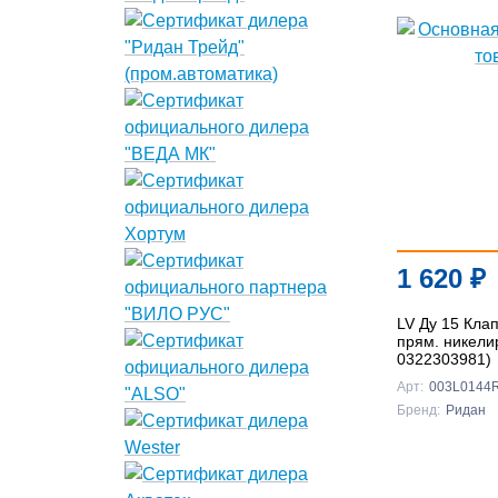
1 620
₽
LV Ду 15 Кла
прям. никелир
0322303981)
Арт:
003L0144
Бренд:
Ридан