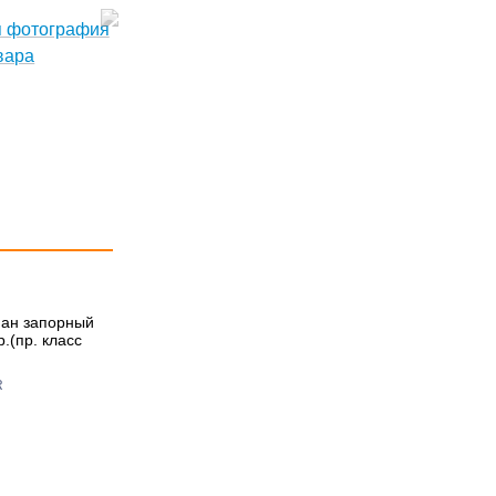
пан запорный
.(пр. класс
R