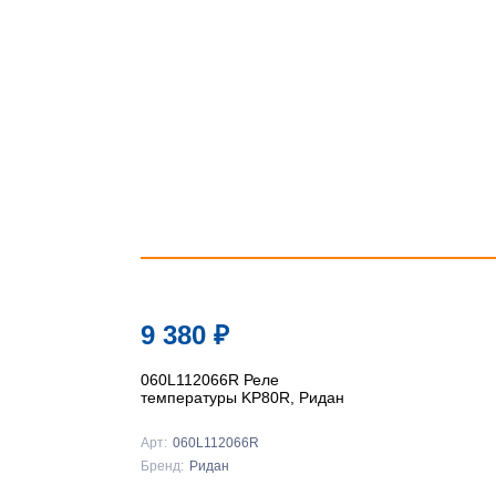
9 380
₽
060L112066R Реле
температуры KP80R, Ридан
Арт:
060L112066R
Бренд:
Ридан