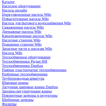
Каталог
Насосное оборудование
Насосы инлайн
Циркуляционные насосы Wilo
Повысительные насосы Wilo
Насосы для бытового водоснабжения Wilo
Скважинные насосы Wilo
Дренажные насосы Wilo
Канализационные насосы Wilo
Насосные станции Wilo
Пожарные станции Wilo
Запасные части к насосам Wilo
Насосы Wilo
Теплообменное оборудование
Теплообменники Ридан НН
Теплообменники Danfoss
Паяные пластинчатые теплообменники
Разборные теплообменники
Трубопроводная арматура
Шаровые краны
Латунные шаровые краны Danfoss
Запорно-регулирующие краны
Поворотные затворы и редукторы
Шиберные затворы
Фильтры