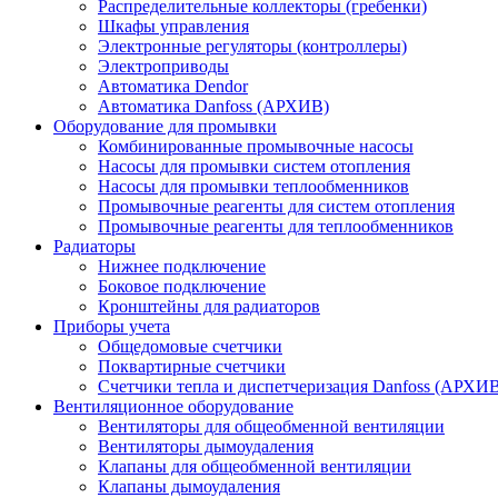
Распределительные коллекторы (гребенки)
Шкафы управления
Электронные регуляторы (контроллеры)
Электроприводы
Автоматика Dendor
Автоматика Danfoss (АРХИВ)
Оборудование для промывки
Комбинированные промывочные насосы
Насосы для промывки систем отопления
Насосы для промывки теплообменников
Промывочные реагенты для систем отопления
Промывочные реагенты для теплообменников
Радиаторы
Нижнее подключение
Боковое подключение
Кронштейны для радиаторов
Приборы учета
Общедомовые счетчики
Поквартирные счетчики
Счетчики тепла и диспетчеризация Danfoss (АРХИ
Вентиляционное оборудование
Вентиляторы для общеобменной вентиляции
Вентиляторы дымоудаления
Клапаны для общеобменной вентиляции
Клапаны дымоудаления