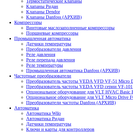
Термостатические клапаны
Клапаны Ридан
Клапаны Dendor
Клапаны Danfoss (АРХИВ)
Компрессоры
Винтовые маслозаполненные компрессоры
Поршневые компрессоры
Промышленная автоматика
Датчики температуры
Преобразователи давления
Реле давления
Реле перепада давления
Реле температуры
Промышленная автоматика Danfoss (АРХИВ)
Частотные преобразователи
Преобразователь частоты VEDA VFD VF-51 Micro D
Преобразователь частоты VEDA VFD серии VF-101
Опциональное оборудование для VLT HVAC Basic 
Опциональное оборудование для VLT Micro Drive F
Преобразователи частоты Danfoss (АРХИВ)
Автоматика
Автоматика Wilo
Автоматика Ридан
Датчики температуры
Ключи и карты для контроллеров