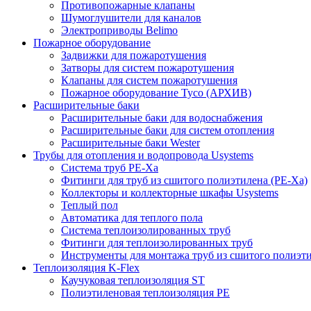
Противопожарные клапаны
Шумоглушители для каналов
Электроприводы Belimo
Пожарное оборудование
Задвижки для пожаротушения
Затворы для систем пожаротушения
Клапаны для систем пожаротушения
Пожарное оборудование Tyco (АРХИВ)
Расширительные баки
Расширительные баки для водоснабжения
Расширительные баки для систем отопления
Расширительные баки Wester
Трубы для отопления и водопровода Usystems
Система труб PE-Xa
Фитинги для труб из сшитого полиэтилена (PE-Xa)
Коллекторы и коллекторные шкафы Usystems
Теплый пол
Автоматика для теплого пола
Система теплоизолированных труб
Фитинги для теплоизолированных труб
Инструменты для монтажа труб из сшитого полиэт
Теплоизоляция K-Flex
Каучуковая теплоизоляция ST
Полиэтиленовая теплоизоляция PE