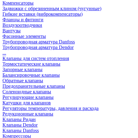
Компенсаторы
Задвижки с обрезиненным клином (чугунные)
Гибкие вставки (виброкомпенсаторы)
Фланцы и фитинги
Воздухоотводчики
Вантузы
Фасонные элементы
Трубопроводная арматура Danfoss
Трубопроводная арматура Dendor
...
Клапаны для систем отопления
Термостатические клапаны
Запорные клапаны
Балансировочные клапаны
Обратные клапаны
Предохранительные клапаны
Соленоидные клапаны
Регулирующие клапаны
Катушки для клапанов
Регуляторы температуры, давления и расхода
Редукционные клапаны
Клапаны Ридан
Клапаны Dendor
Клапаны Danfoss
Компрессоры