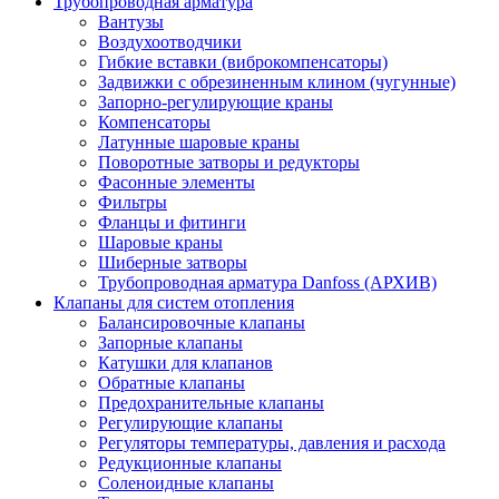
Трубопроводная арматура
Вантузы
Воздухоотводчики
Гибкие вставки (виброкомпенсаторы)
Задвижки с обрезиненным клином (чугунные)
Запорно-регулирующие краны
Компенсаторы
Латунные шаровые краны
Поворотные затворы и редукторы
Фасонные элементы
Фильтры
Фланцы и фитинги
Шаровые краны
Шиберные затворы
Трубопроводная арматура Danfoss (АРХИВ)
Клапаны для систем отопления
Балансировочные клапаны
Запорные клапаны
Катушки для клапанов
Обратные клапаны
Предохранительные клапаны
Регулирующие клапаны
Регуляторы температуры, давления и расхода
Редукционные клапаны
Соленоидные клапаны