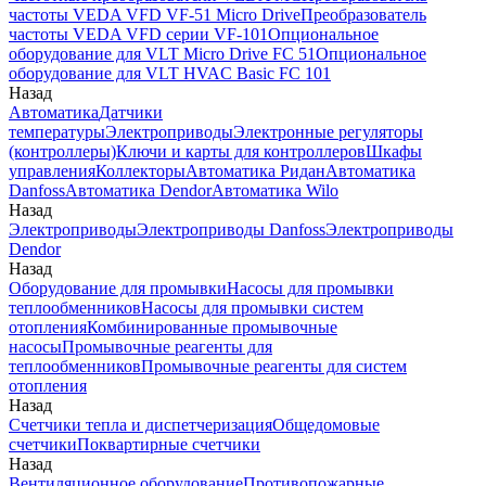
частоты VEDA VFD VF-51 Micro Drive
Преобразователь
частоты VEDA VFD серии VF-101
Опциональное
оборудование для VLT Micro Drive FC 51
Опциональное
оборудование для VLT HVAC Basic FC 101
Назад
Автоматика
Датчики
температуры
Электроприводы
Электронные регуляторы
(контроллеры)
Ключи и карты для контроллеров
Шкафы
управления
Коллекторы
Автоматика Ридан
Автоматика
Danfoss
Автоматика Dendor
Автоматика Wilo
Назад
Электроприводы
Электроприводы Danfoss
Электроприводы
Dendor
Назад
Оборудование для промывки
Насосы для промывки
теплообменников
Насосы для промывки систем
отопления
Комбинированные промывочные
насосы
Промывочные реагенты для
теплообменников
Промывочные реагенты для систем
отопления
Назад
Счетчики тепла и диспетчеризация
Общедомовые
счетчики
Поквартирные счетчики
Назад
Вентиляционное оборудование
Противопожарные