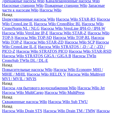
Дренажные насосы Wilo
Канализационные насосы Wilo
Насосные станции Wilo
Пожарные станции Wilo
Запасные
части к насосам Wilo
Насосы Wilo
Назад
Циркуляционные насосы Wilo
Насосы Wilo STAR-RS
Насосы
Wilo CronoLine IL
Насосы Wilo CronoBloc BL
Насосы Wilo
CronoNorm NL / NLG
Насосы Wilo VeroLine IPH-O / IPH-W
Насосы Wilo VeroLine IP-E
Насосы Wilo STAR-Z
Насосы Wilo
TOP-S
Насосы Wilo TOP-SD
Насосы Wilo TOP-RL
Насосы
Wilo TOP-Z
Насосы Wilo STAR-ZD
Насосы Wilo SCP
Насосы
Wilo CronoLine IL-E
Насосы Wilo STRATOS / -D / -Z / -ZD /
PICO-Z
Насосы Wilo STRATOS PICO
Насосы Wilo STAR-RSD
Насосы Wilo STRATOS GIGA / GIGA B
Насосы TWIn
CronoSub TWIn DL / DL-E
Назад
Повысительные насосы Wilo
Насосы Wilo Economy MHI /
MHIE / MHIL
Насосы Wilo HELIX V
Насосы Wilo Multivert
MVI / MVIL / MVIS
Назад
Насосы для бытового водоснабжения Wilo
Насосы Wilo Jet
Насосы Wilo MultiCargo
Насосы Wilo MultiPress
Назад
Скважинные насосы Wilo
Насосы Wilo Sub TWU
Назад
Насосы Wilo Drain STS
Насосы Wilo Drain TM / TMW
Насосы