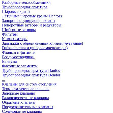
Разборные теплообменники
Трубопроводная арматура
Шаровые краны
Латунные шаровые краны Danfoss
Запорно-регулирующие краны
Поворотные затворы и редукторы
Шиберные затворы
Фильтры
Компенсаторы
Задвижки с обрезиненным клином (чугунные)
Гибкие вставки (виброкомпенсаторы)
Фланцы и фитинги
Воздухоотводчики
Вантузы
Фасонные элементы
Трубопроводная арматура Danfoss
Трубопроводная арматура Dendor
...
Клапаны для систем отопления
Термостатические клапаны
Запорные клапаны
Балансировочные клапаны
Обратные клапаны
Предохранительные клапаны
Соленоидные клапаны