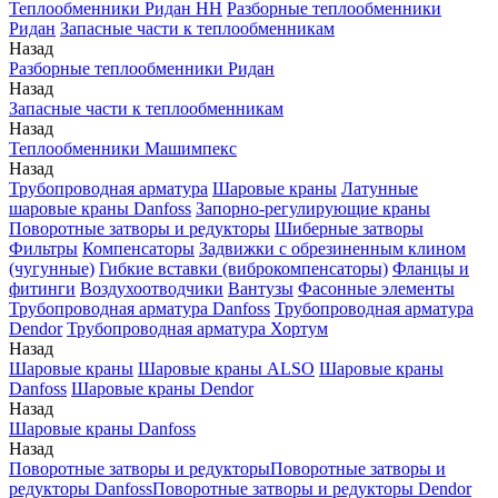
Теплообменники Ридан НН
Разборные теплообменники
Ридан
Запасные части к теплообменникам
Назад
Разборные теплообменники Ридан
Назад
Запасные части к теплообменникам
Назад
Теплообменники Машимпекс
Назад
Трубопроводная арматура
Шаровые краны
Латунные
шаровые краны Danfoss
Запорно-регулирующие краны
Поворотные затворы и редукторы
Шиберные затворы
Фильтры
Компенсаторы
Задвижки с обрезиненным клином
(чугунные)
Гибкие вставки (виброкомпенсаторы)
Фланцы и
фитинги
Воздухоотводчики
Вантузы
Фасонные элементы
Трубопроводная арматура Danfoss
Трубопроводная арматура
Dendor
Трубопроводная арматура Хортум
Назад
Шаровые краны
Шаровые краны ALSO
Шаровые краны
Danfoss
Шаровые краны Dendor
Назад
Шаровые краны Danfoss
Назад
Поворотные затворы и редукторы
Поворотные затворы и
редукторы Danfoss
Поворотные затворы и редукторы Dendor