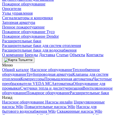
Пожарное оборудование
Оросители
Узлы управления
Сигнализаторы и концевики
Запорная арматура
Пенное пожаротушение
Пожарное оборудование Tyco
Пожарное оборудование Dendor
Расширительные баки
Расширительные баки для систем отопления
Расширительные баки для водоснабжения
О компании
Бренды
Доставка
Статьи
Объекты
Контакты
Тольятти
Меню
Общий каталог
Насосное оборудование
Теплообменное
оборудование
Трубопроводная арматура
Клапаны для систем
отопления
Компрессоры
Промышленная автоматика
Частотные
преобразователи VEDA MC
Автоматика
Оборудование для
промывки
Счетчики тепла и диспетчеризация
Вентиляционное
оборудование
Пожарное оборудование
Расширительные баки
Назад
Насосное оборудование
Насосы инлайн
Циркуляционные
насосы Wilo
Повысительные насосы Wilo
Насосы для
бытового водоснабжения Wilo
Скважинные насосы Wilo