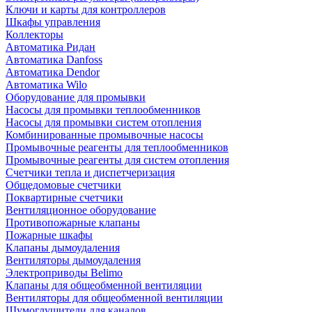
Ключи и карты для контроллеров
Шкафы управления
Коллекторы
Автоматика Ридан
Автоматика Danfoss
Автоматика Dendor
Автоматика Wilo
Оборудование для промывки
Насосы для промывки теплообменников
Насосы для промывки систем отопления
Комбинированные промывочные насосы
Промывочные реагенты для теплообменников
Промывочные реагенты для систем отопления
Счетчики тепла и диспетчеризация
Общедомовые счетчики
Поквартирные счетчики
Вентиляционное оборудование
Противопожарные клапаны
Пожарные шкафы
Клапаны дымоудаления
Вентиляторы дымоудаления
Электроприводы Belimo
Клапаны для общеобменной вентиляции
Вентиляторы для общеобменной вентиляции
Шумоглушители для каналов