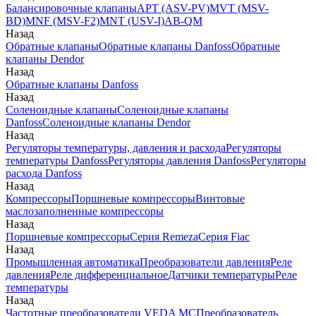
Балансировочные клапаны
APT (ASV-PV)
MVT (MSV-
BD)
MNF (MSV-F2)
MNT (USV-I)
AB-QM
Назад
Обратные клапаны
Обратные клапаны Danfoss
Обратные
клапаны Dendor
Назад
Обратные клапаны Danfoss
Назад
Соленоидные клапаны
Соленоидные клапаны
Danfoss
Соленоидные клапаны Dendor
Назад
Регуляторы температуры, давления и расхода
Регуляторы
температуры Danfoss
Регуляторы давления Danfoss
Регуляторы
расхода Danfoss
Назад
Компрессоры
Поршневые компрессоры
Винтовые
маслозаполненные компрессоры
Назад
Поршневые компрессоры
Серия Remeza
Серия Fiac
Назад
Промышленная автоматика
Преобразователи давления
Реле
давления
Реле дифференциальное
Датчики температуры
Реле
температуры
Назад
Частотные преобразователи VEDA MC
Преобразователь