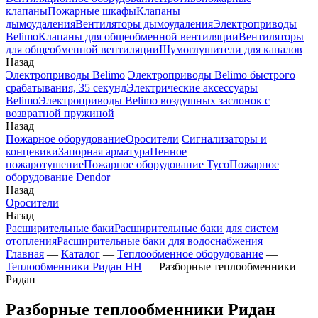
клапаны
Пожарные шкафы
Клапаны
дымоудаления
Вентиляторы дымоудаления
Электроприводы
Belimo
Клапаны для общеобменной вентиляции
Вентиляторы
для общеобменной вентиляции
Шумоглушители для каналов
Назад
Электроприводы Belimo
Электроприводы Belimo быстрого
срабатывания, 35 секунд
Электрические аксессуары
Belimo
Электроприводы Belimo воздушных заслонок c
возвратной пружиной
Назад
Пожарное оборудование
Оросители
Сигнализаторы и
концевики
Запорная арматура
Пенное
пожаротушение
Пожарное оборудование Tyco
Пожарное
оборудование Dendor
Назад
Оросители
Назад
Расширительные баки
Расширительные баки для систем
отопления
Расширительные баки для водоснабжения
Главная
—
Каталог
—
Теплообменное оборудование
—
Теплообменники Ридан НН
—
Разборные теплообменники
Ридан
Разборные теплообменники Ридан