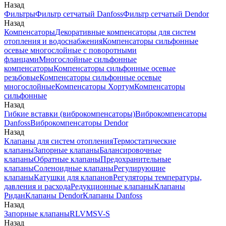
Назад
Фильтры
Фильтр сетчатый Danfoss
Фильтр сетчатый Dendor
Назад
Компенсаторы
Декоративные компенсаторы для систем
отопления и водоснабжения
Компенсаторы сильфонные
осевые многослойные с поворотными
фланцами
Многослойные сильфонные
компенсаторы
Компенсаторы сильфонные осевые
резьбовые
Компенсаторы сильфонные осевые
многослойные
Компенсаторы Хортум
Компенсаторы
сильфонные
Назад
Гибкие вставки (виброкомпенсаторы)
Виброкомпенсаторы
Danfoss
Виброкомпенсаторы Dendor
Назад
Клапаны для систем отопления
Термостатические
клапаны
Запорные клапаны
Балансировочные
клапаны
Обратные клапаны
Предохранительные
клапаны
Соленоидные клапаны
Регулирующие
клапаны
Катушки для клапанов
Регуляторы температуры,
давления и расхода
Редукционные клапаны
Клапаны
Ридан
Клапаны Dendor
Клапаны Danfoss
Назад
Запорные клапаны
RLV
MSV-S
Назад