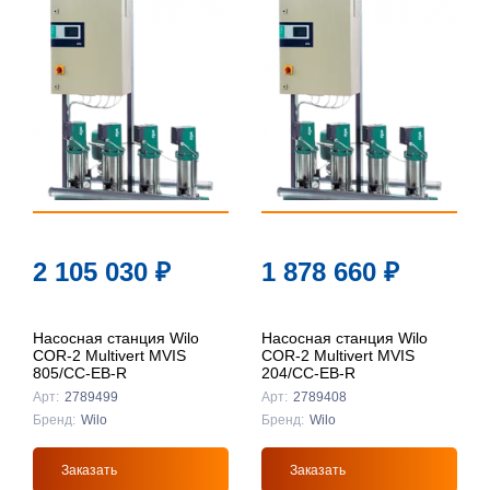
По
популярности
По цене ↑
По цене ↓
По названию
↑
По названию
2 105 030
₽
1 878 660
₽
↓
Насосная станция Wilo
Насосная станция Wilo
COR-2 Multivert MVIS
COR-2 Multivert MVIS
805/CC-EB-R
204/CC-EB-R
Арт:
2789499
Арт:
2789408
Бренд:
Wilo
Бренд:
Wilo
Заказать
Заказать