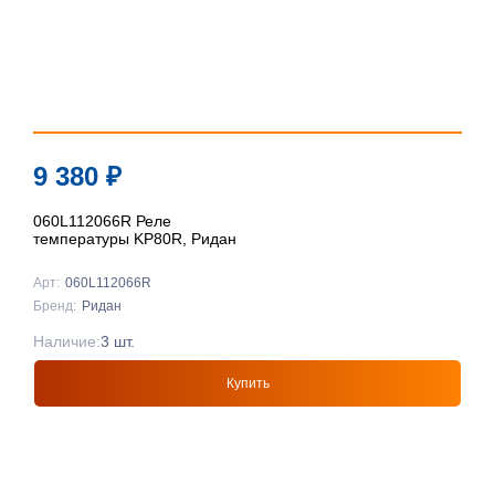
9 380
₽
060L112066R Реле
температуры KP80R, Ридан
Арт:
060L112066R
Бренд:
Ридан
Наличие:
3 шт.
Купить