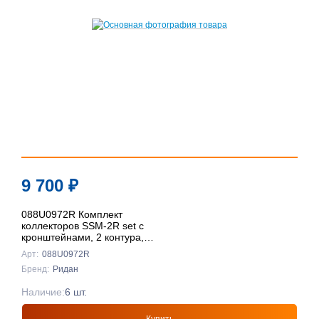
9 700
₽
088U0972R Комплект
коллекторов SSM-2R set с
кронштейнами, 2 контура,
Ридан
Арт:
088U0972R
Бренд:
Ридан
Наличие:
6 шт.