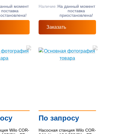
данный момент
Наличие:
На данный момент
поставка
поставка
остановлена!
приостановлена!
Заказать
росу
По запросу
нция Wilo COR-
Насосная станция Wilo COR-