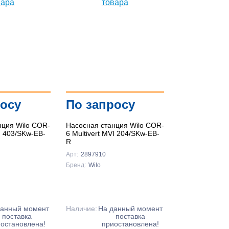
росу
По запросу
нция Wilo COR-
Насосная станция Wilo COR-
VI 403/SKw-EB-
6 Multivert MVI 204/SKw-EB-
R
Арт:
2897910
Бренд:
Wilo
данный момент
Наличие:
На данный момент
поставка
поставка
остановлена!
приостановлена!