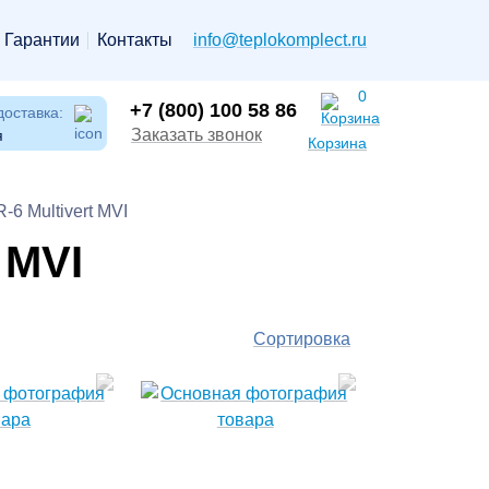
Гарантии
Контакты
info@teplokomplect.ru
0
+7 (800) 100 58 86
доставка:
Заказать звонок
я
Корзина
6 Multivert MVI
 MVI
Сортировка
По
популярности