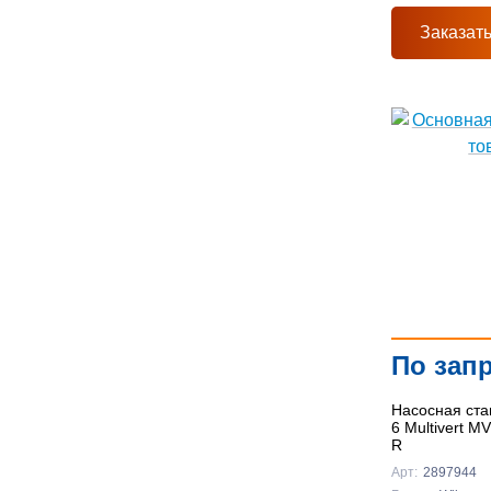
Заказат
По зап
Насосная ста
6 Multivert M
R
Арт:
2897944