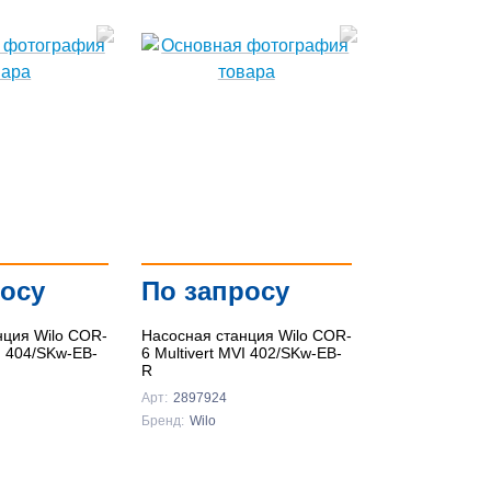
росу
По запросу
нция Wilo COR-
Насосная станция Wilo COR-
VI 404/SKw-EB-
6 Multivert MVI 402/SKw-EB-
R
Арт:
2897924
Бренд:
Wilo