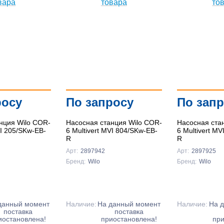
Подробнее
Подробнее
Подробнее
росу
По запросу
По зап
нция Wilo COR-
Насосная станция Wilo COR-
Насосная ста
VI 205/SKw-EB-
6 Multivert MVI 804/SKw-EB-
6 Multivert M
R
R
Арт:
2897942
Арт:
2897925
Бренд:
Wilo
Бренд:
Wilo
данный момент
Наличие:
На данный момент
Наличие:
На 
поставка
поставка
иостановлена!
приостановлена!
при