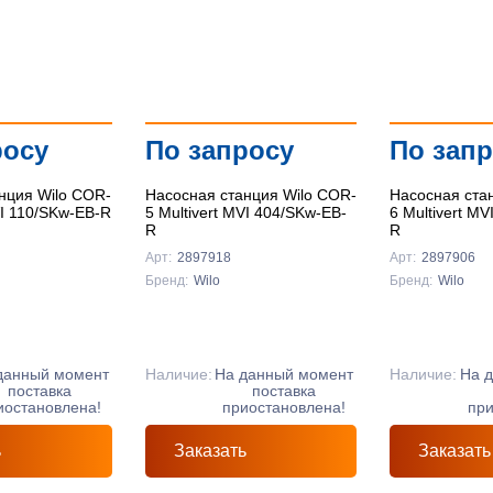
росу
По запросу
По зап
нция Wilo COR-
Насосная станция Wilo COR-
Насосная ста
VI 110/SKw-EB-R
5 Multivert MVI 404/SKw-EB-
6 Multivert M
R
R
Арт:
2897918
Арт:
2897906
Бренд:
Wilo
Бренд:
Wilo
данный момент
Наличие:
На данный момент
Наличие:
На 
поставка
поставка
иостановлена!
приостановлена!
при
ь
Заказать
Заказать