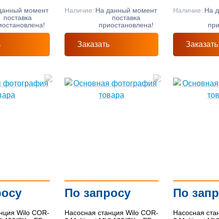
данный момент
Наличие:
На данный момент
Наличие:
На 
поставка
поставка
иостановлена!
приостановлена!
при
ь
Заказать
Заказать
росу
По запросу
По зап
нция Wilo COR-
Насосная станция Wilo COR-
Насосная ста