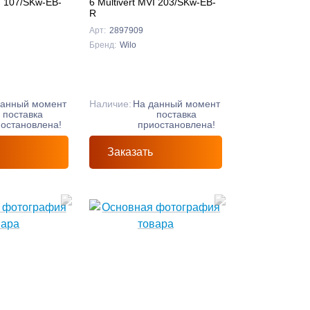
VI 107/SKw-EB-
6 Multivert MVI 203/SKw-EB-
R
Арт:
2897909
Бренд:
Wilo
данный момент
Наличие:
На данный момент
поставка
поставка
остановлена!
приостановлена!
Заказать