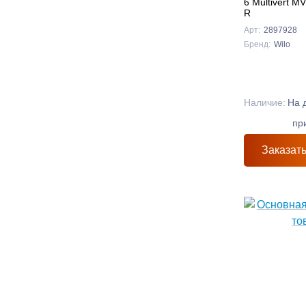
6 Multivert M
R
Арт:
2897928
Бренд:
Wilo
Наличие:
На 
пр
Заказат