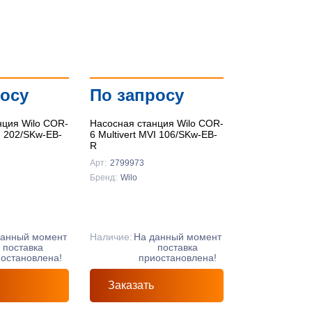
По цене ↑
По цене ↓
По названию ↑
росу
По запросу
По названию ↓
нция Wilo COR-
Насосная станция Wilo COR-
VI 202/SKw-EB-
6 Multivert MVI 106/SKw-EB-
R
Арт:
2799973
Бренд:
Wilo
данный момент
Наличие:
На данный момент
поставка
поставка
остановлена!
приостановлена!
Заказать