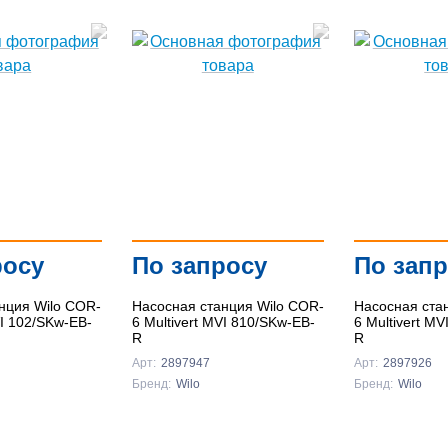
росу
По запросу
По зап
нция Wilo COR-
Насосная станция Wilo COR-
Насосная ста
VI 102/SKw-EB-
6 Multivert MVI 810/SKw-EB-
6 Multivert M
R
R
Арт:
2897947
Арт:
2897926
Бренд:
Wilo
Бренд:
Wilo