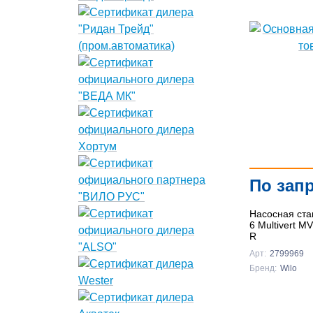
По зап
Насосная ста
6 Multivert M
R
Арт:
2799969
Бренд:
Wilo