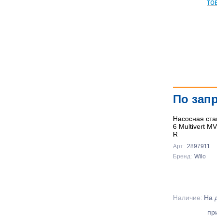
По зап
Насосная ста
6 Multivert M
R
Арт:
2897911
Бренд:
Wilo
Наличие:
На 
пр