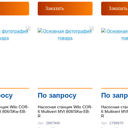
ь
Заказать
Заказать
росу
По запросу
По зап
нция Wilo COR-
Насосная станция Wilo COR-
Насосная ста
VI 806/SKw-EB-
6 Multivert MVI 808/SKw-EB-
6 Multivert M
R
R
Арт:
2897946
Арт:
2799970