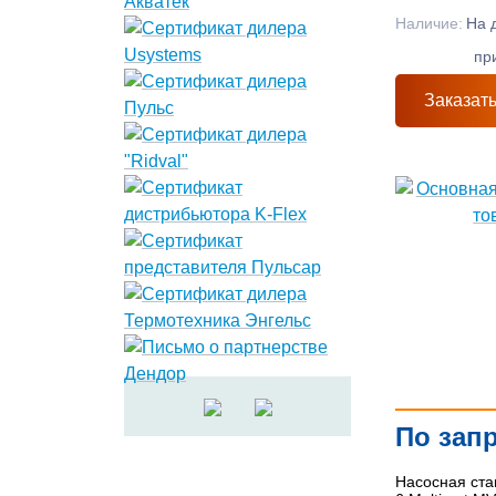
Наличие:
На 
пр
Заказат
По зап
Насосная ста