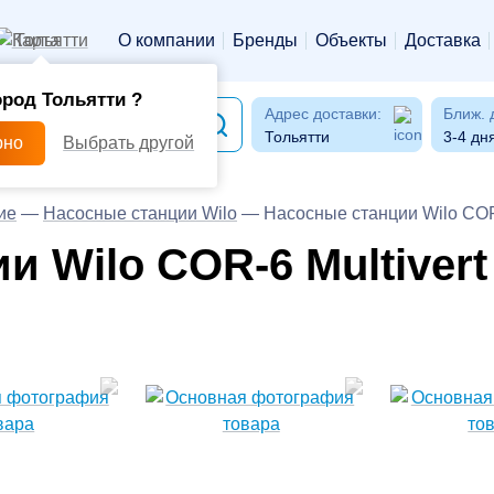
Тольятти
О компании
Бренды
Объекты
Доставка
ород Тольятти ?
Адрес доставки:
Ближ. 
Тольятти
3-4 дн
рно
Выбрать другой
ие
—
Насосные станции Wilo
—
Насосные станции Wilo COR-
 Wilo COR-6 Multivert