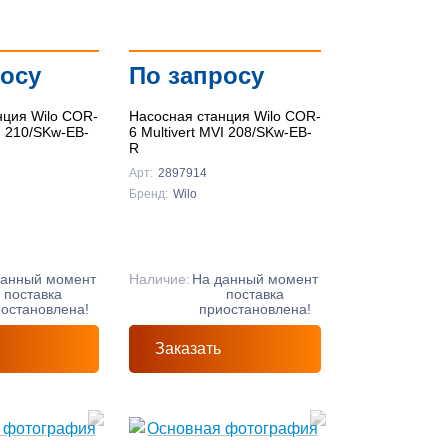
росу
По запросу
нция Wilo COR-
Насосная станция Wilo COR-
VI 210/SKw-EB-
6 Multivert MVI 208/SKw-EB-
R
Арт:
2897914
Бренд:
Wilo
данный момент
Наличие:
На данный момент
поставка
поставка
остановлена!
приостановлена!
Заказать