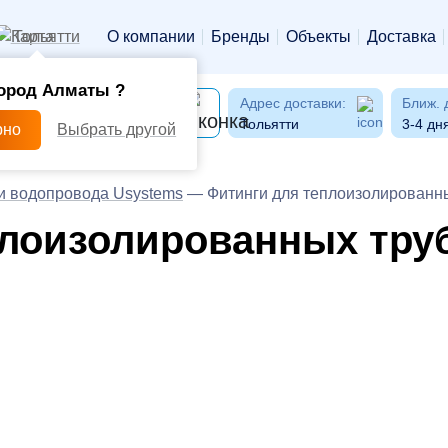
Тольятти
О компании
Бренды
Объекты
Доставка
ород Алматы ?
Адрес доставки:
Ближ. 
Тольятти
3-4 дн
рно
Выбрать другой
и водопровода Usystems
—
Фитинги для теплоизолированн
плоизолированных тру