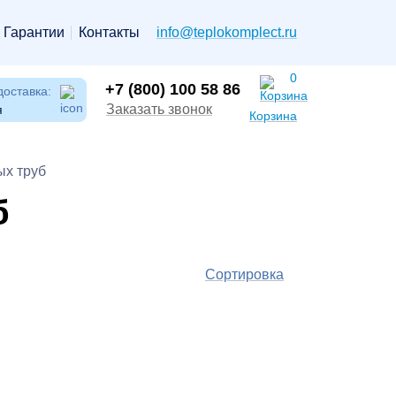
Гарантии
Контакты
info@teplokomplect.ru
0
+7 (800) 100 58 86
доставка:
Заказать звонок
я
Корзина
ых труб
б
Сортировка
По
популярности