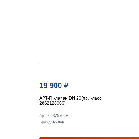
19 900
₽
APT-R клапан DN 20(пр. класс
2862128006)
Арт:
003Z5702R
Бренд:
Ридан