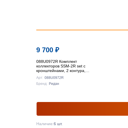
9 700
₽
088U0972R Комплект
коллекторов SSM-2R set с
кронштейнами, 2 контура,
Ридан
Арт:
088U0972R
Бренд:
Ридан
Наличие:
6 шт.