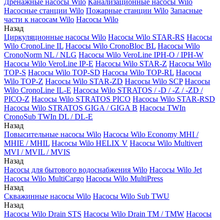
Дренажные насосы Wilo
Канализационные насосы Wilo
Насосные станции Wilo
Пожарные станции Wilo
Запасные
части к насосам Wilo
Насосы Wilo
Назад
Циркуляционные насосы Wilo
Насосы Wilo STAR-RS
Насосы
Wilo CronoLine IL
Насосы Wilo CronoBloc BL
Насосы Wilo
CronoNorm NL / NLG
Насосы Wilo VeroLine IPH-O / IPH-W
Насосы Wilo VeroLine IP-E
Насосы Wilo STAR-Z
Насосы Wilo
TOP-S
Насосы Wilo TOP-SD
Насосы Wilo TOP-RL
Насосы
Wilo TOP-Z
Насосы Wilo STAR-ZD
Насосы Wilo SCP
Насосы
Wilo CronoLine IL-E
Насосы Wilo STRATOS / -D / -Z / -ZD /
PICO-Z
Насосы Wilo STRATOS PICO
Насосы Wilo STAR-RSD
Насосы Wilo STRATOS GIGA / GIGA B
Насосы TWIn
CronoSub TWIn DL / DL-E
Назад
Повысительные насосы Wilo
Насосы Wilo Economy MHI /
MHIE / MHIL
Насосы Wilo HELIX V
Насосы Wilo Multivert
MVI / MVIL / MVIS
Назад
Насосы для бытового водоснабжения Wilo
Насосы Wilo Jet
Насосы Wilo MultiCargo
Насосы Wilo MultiPress
Назад
Скважинные насосы Wilo
Насосы Wilo Sub TWU
Назад
Насосы Wilo Drain STS
Насосы Wilo Drain TM / TMW
Насосы