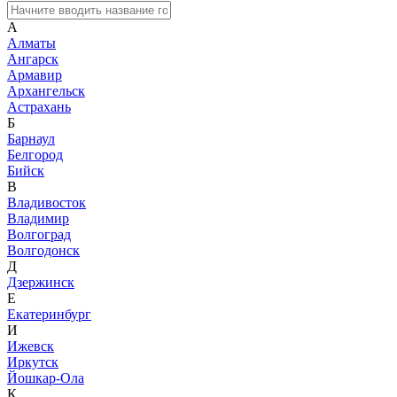
А
Алматы
Ангарск
Армавир
Архангельск
Астрахань
Б
Барнаул
Белгород
Бийск
В
Владивосток
Владимир
Волгоград
Волгодонск
Д
Дзержинск
Е
Екатеринбург
И
Ижевск
Иркутск
Йошкар-Ола
К