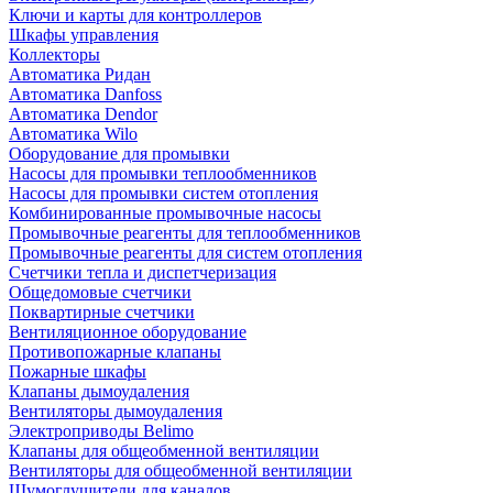
Ключи и карты для контроллеров
Шкафы управления
Коллекторы
Автоматика Ридан
Автоматика Danfoss
Автоматика Dendor
Автоматика Wilo
Оборудование для промывки
Насосы для промывки теплообменников
Насосы для промывки систем отопления
Комбинированные промывочные насосы
Промывочные реагенты для теплообменников
Промывочные реагенты для систем отопления
Счетчики тепла и диспетчеризация
Общедомовые счетчики
Поквартирные счетчики
Вентиляционное оборудование
Противопожарные клапаны
Пожарные шкафы
Клапаны дымоудаления
Вентиляторы дымоудаления
Электроприводы Belimo
Клапаны для общеобменной вентиляции
Вентиляторы для общеобменной вентиляции
Шумоглушители для каналов