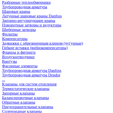
Разборные теплообменники
Трубопроводная арматура
Шаровые краны
Латунные шаровые краны Danfoss
Запорно-регулирующие краны
Поворотные затворы и редукторы
Шиберные затворы
Фильтры
Компенсаторы
Задвижки с обрезиненным клином (чугунные)
Гибкие вставки (виброкомпенсаторы)
Фланцы и фитинги
Воздухоотводчики
Вантузы
Фасонные элементы
Трубопроводная арматура Danfoss
Трубопроводная арматура Dendor
...
Клапаны для систем отопления
Термостатические клапаны
Запорные клапаны
Балансировочные клапаны
Обратные клапаны
Предохранительные клапаны
Соленоидные клапаны