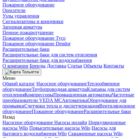
Пожарное оборудование
Оросители
Узлы управления
Сигнализаторы и концевики
Запорная арматура
Пенное пожаротушение
Пожарное оборудование Tyco
Пожарное оборудование Dendor
Расширительные баки
Расширительные баки для систем отопления
Расширительные баки для водоснабжения
О компании
Бренды
Доставка
Статьи
Объекты
Контакты
Тольятти
Меню
Общий каталог
Насосное оборудование
Теплообменное
оборудование
Трубопроводная арматура
Клапаны для систем
отопления
Компрессоры
Промышленная автоматика
Частотные
преобразователи VEDA MC
Автоматика
Оборудование для
промывки
Счетчики тепла и диспетчеризация
Вентиляционное
оборудование
Пожарное оборудование
Расширительные баки
Назад
Насосное оборудование
Насосы инлайн
Циркуляционные
насосы Wilo
Повысительные насосы Wilo
Насосы для
бытового водоснабжения Wilo
Скважинные насосы Wilo