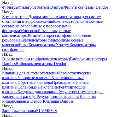
Назад
Фильтры
Фильтр сетчатый Danfoss
Фильтр сетчатый Dendor
Назад
Компенсаторы
Декоративные компенсаторы для систем
отопления и водоснабжения
Компенсаторы сильфонные
осевые многослойные с поворотными
фланцами
Многослойные сильфонные
компенсаторы
Компенсаторы сильфонные осевые
резьбовые
Компенсаторы сильфонные осевые
многослойные
Компенсаторы Хортум
Компенсаторы
сильфонные
Назад
Гибкие вставки (виброкомпенсаторы)
Виброкомпенсаторы
Danfoss
Виброкомпенсаторы Dendor
Назад
Клапаны для систем отопления
Термостатические
клапаны
Запорные клапаны
Балансировочные
клапаны
Обратные клапаны
Предохранительные
клапаны
Соленоидные клапаны
Регулирующие
клапаны
Катушки для клапанов
Регуляторы температуры,
давления и расхода
Редукционные клапаны
Клапаны
Ридан
Клапаны Dendor
Клапаны Danfoss
Назад
Запорные клапаны
RLV
MSV-S
Назад