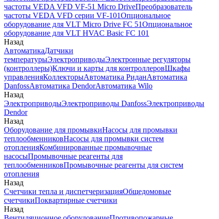
частоты VEDA VFD VF-51 Micro Drive
Преобразователь
частоты VEDA VFD серии VF-101
Опциональное
оборудование для VLT Micro Drive FC 51
Опциональное
оборудование для VLT HVAC Basic FC 101
Назад
Автоматика
Датчики
температуры
Электроприводы
Электронные регуляторы
(контроллеры)
Ключи и карты для контроллеров
Шкафы
управления
Коллекторы
Автоматика Ридан
Автоматика
Danfoss
Автоматика Dendor
Автоматика Wilo
Назад
Электроприводы
Электроприводы Danfoss
Электроприводы
Dendor
Назад
Оборудование для промывки
Насосы для промывки
теплообменников
Насосы для промывки систем
отопления
Комбинированные промывочные
насосы
Промывочные реагенты для
теплообменников
Промывочные реагенты для систем
отопления
Назад
Счетчики тепла и диспетчеризация
Общедомовые
счетчики
Поквартирные счетчики
Назад
Вентиляционное оборудование
Противопожарные