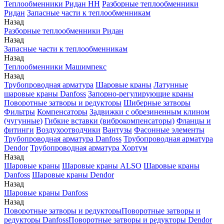
Теплообменники Ридан НН
Разборные теплообменники
Ридан
Запасные части к теплообменникам
Назад
Разборные теплообменники Ридан
Назад
Запасные части к теплообменникам
Назад
Теплообменники Машимпекс
Назад
Трубопроводная арматура
Шаровые краны
Латунные
шаровые краны Danfoss
Запорно-регулирующие краны
Поворотные затворы и редукторы
Шиберные затворы
Фильтры
Компенсаторы
Задвижки с обрезиненным клином
(чугунные)
Гибкие вставки (виброкомпенсаторы)
Фланцы и
фитинги
Воздухоотводчики
Вантузы
Фасонные элементы
Трубопроводная арматура Danfoss
Трубопроводная арматура
Dendor
Трубопроводная арматура Хортум
Назад
Шаровые краны
Шаровые краны ALSO
Шаровые краны
Danfoss
Шаровые краны Dendor
Назад
Шаровые краны Danfoss
Назад
Поворотные затворы и редукторы
Поворотные затворы и
редукторы Danfoss
Поворотные затворы и редукторы Dendor