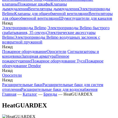
клапаны
Пожарные шкафы
Клапаны
дымоудаления
Вентиляторы дымоудаления
Электроприводы
Belimo
Клапаны для общеобменной вентиляции
Вентиляторы
для общеобменной вентиляции
Шумоглушители для каналов
Назад
Электроприводы Belimo
Электроприводы Belimo быстрого
срабатывания, 35 секунд
Электрические аксессуары
Belimo
Электроприводы Belimo воздушных заслонок c
возвратной пружиной
Назад
Пожарное оборудование
Оросители
Сигнализаторы и
концевики
Запорная арматура
Пенное
пожаротушение
Пожарное оборудование Tyco
Пожарное
оборудование Dendor
Назад
Оросители
Назад
Расширительные баки
Расширительные баки для систем
отопления
Расширительные баки для водоснабжения
Главная
—
Каталог
—
Бренды
—
HeatGUARDEX
HeatGUARDEX