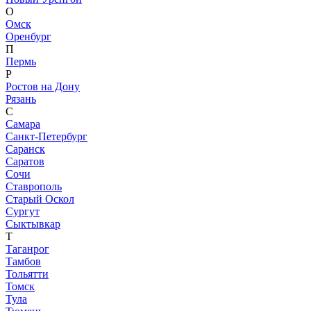
О
Омск
Оренбург
П
Пермь
Р
Ростов на Дону
Рязань
С
Самара
Санкт-Петербург
Саранск
Саратов
Сочи
Ставрополь
Старый Оскол
Сургут
Сыктывкар
Т
Таганрог
Тамбов
Тольятти
Томск
Тула