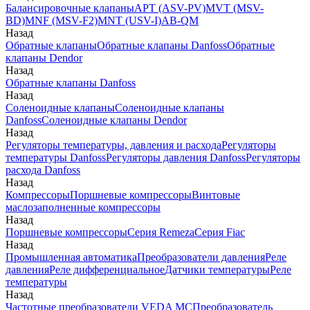
Балансировочные клапаны
APT (ASV-PV)
MVT (MSV-
BD)
MNF (MSV-F2)
MNT (USV-I)
AB-QM
Назад
Обратные клапаны
Обратные клапаны Danfoss
Обратные
клапаны Dendor
Назад
Обратные клапаны Danfoss
Назад
Соленоидные клапаны
Соленоидные клапаны
Danfoss
Соленоидные клапаны Dendor
Назад
Регуляторы температуры, давления и расхода
Регуляторы
температуры Danfoss
Регуляторы давления Danfoss
Регуляторы
расхода Danfoss
Назад
Компрессоры
Поршневые компрессоры
Винтовые
маслозаполненные компрессоры
Назад
Поршневые компрессоры
Серия Remeza
Серия Fiac
Назад
Промышленная автоматика
Преобразователи давления
Реле
давления
Реле дифференциальное
Датчики температуры
Реле
температуры
Назад
Частотные преобразователи VEDA MC
Преобразователь