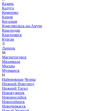
Казань
Калуга
Кемерово
Киров
Когалым
Комсомольск-на-Амуре
Краснодар
Красноярск
Курган
Л
Липецк
М
Магнитогорск
Махачкала
Москва
Мурманск
Н
Набережные Челны
Нижний Новгород
Нижний Тагил
Новокузнецк
Новороссийск
Новосибирск
Новочеркасск
Новый Уренгой